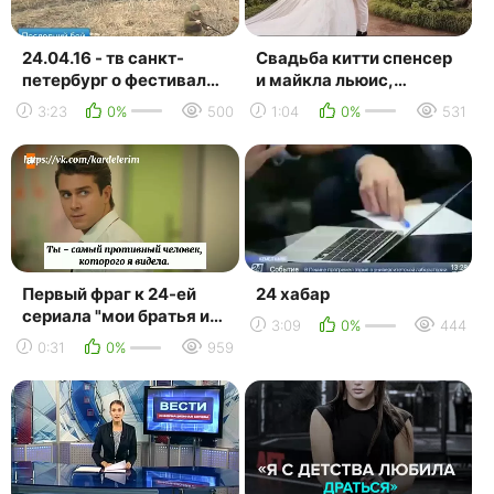
24.04.16 - тв санкт-
Свадьба китти спенсер
петербург о фестивале
и майкла льюис,
"последний бой
24.07.21
3:23
0%
500
1:04
0%
531
ленинградского
фронта...
Первый фраг к 24-eй
24 хабар
сериала "мои братья и
3:09
0%
444
сёстры" с русскими
0:31
0%
959
субтитрами