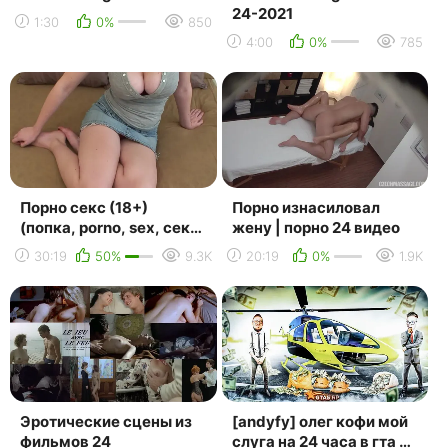
24-2021
1:30
0%
850
4:00
0%
785
Порно секс (18+)
Порно изнасиловал
(попка, porno, sex, секс,
жену | порно 24 видео
anal, анал, минет, big
30:19
50%
9.3K
20:19
0%
1.9K
tits, ass, teen,...
Эротические сцены из
[andyfy] олег кофи мой
фильмов 24
слуга на 24 часа в гта 5