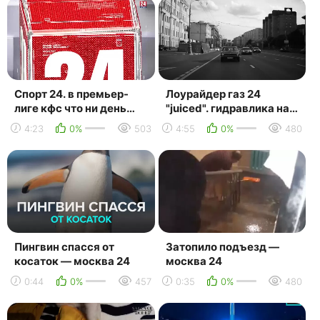
Спорт 24. в премьер-
Лоурайдер газ 24
лиге кфс что ни день
"juiced". гидравлика на
матчей, то новый
волге.
4:23
0%
503
4:55
0%
480
скандал
Пингвин спасся от
Затопило подъезд —
косаток — москва 24
москва 24
0:44
0%
457
0:35
0%
480