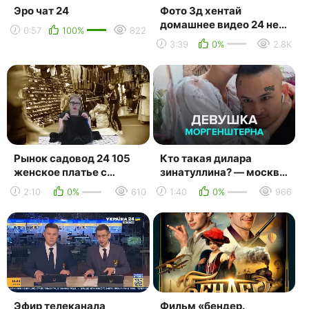
Эро чат 24
Фото 3д хентай
домашнее видео 24 нет
0:57
100%
822
актриса с огромной
3:39
0%
2.8K
грудью нарезка секса
порно
Рынок садовод 24 105
Кто такая дилара
женское платье с
зинатуллина? — москва
пайетками _ маша
24
2:10
0%
610
1:40
0%
966
копытина [sadovodopt]
Эфир телеканала
Фильм «бендер.