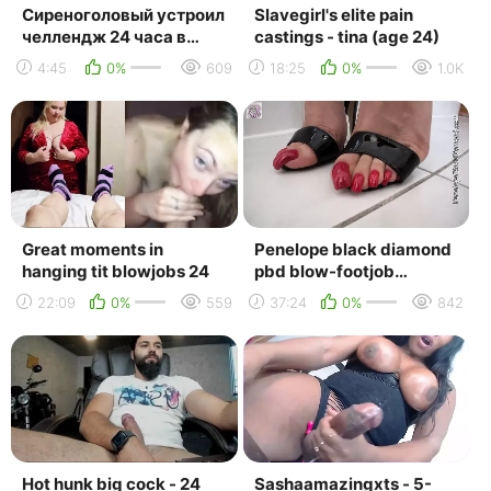
Сиреноголовый устроил
Slavegirl's elite pain
челлендж 24 часа в
castings - tina (age 24)
закрытой комнате
4:45
0%
609
18:25
0%
1.0K
Great moments in
Penelope black diamond
hanging tit blowjobs 24
pbd blow-footjob
24.3.2013 hd
22:09
0%
559
37:24
0%
842
Hot hunk big cock - 24
Sashaamazingxts - 5-