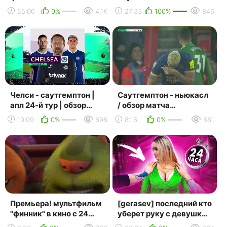
рп! один день
55:06
0%
4.1K
27:33
100%
846
миллиардера
челлендж...
Челси - саутгемптон |
Саутгемптон - ньюкасл
апл 24-й тур | обзор
/ обзор матча
матча 18.02.2023
24.01.2023
10:09
0%
698
8:16
0%
661
Премьера! мультфильм
[gerasev] последний кто
"финник" в кино с 24
уберет руку с девушки,
марта
получит её на 24 часа!