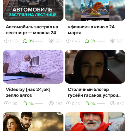
Автомобиль застрял на
«финник» в кино с 24
лестнице — москва 24
марта
0:35
0%
531
0:45
0%
526
Video by [нас 24,5k]
Столичный блогер
зелло аягоз
гусейн гасанов устроил
заезд на элитных
1:00
0%
497
0:43
0%
657
иномарках по улицам
самар...