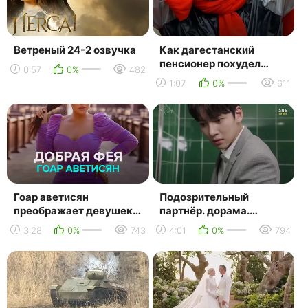
Ветреный 24-2 озвучка
Как дагестанский
пенсионер похудел
0:57
0%
482
почти на 10 кг за 5
1:07
0%
611
часов? — москва 24
Гоар аветисян
Подозрительный
преображает девушек с
партнёр. дорама.
особенностями —
эпизод из серии 12 (24).
3:28
0%
743
4:01
0%
794
москва 24
в поисках улики