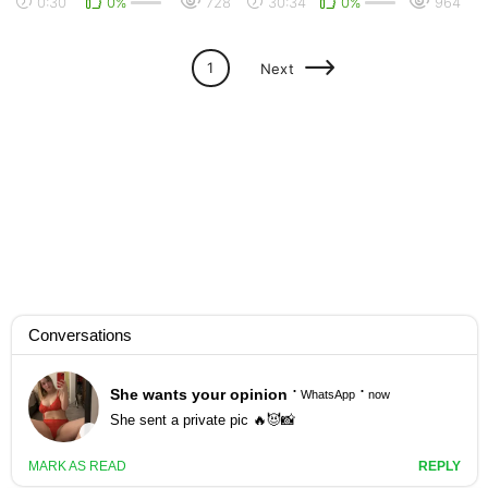
0:30
0%
728
30:34
0%
964
челлендж!
1
Next