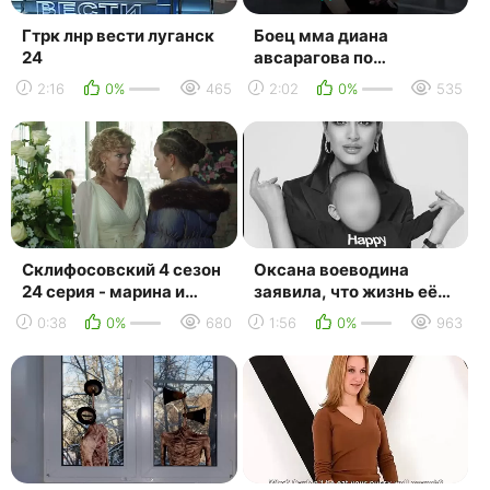
Гтрк лнр вести луганск
Боец мма диана
24
авсарагова по
прозвищу «пантера» —
2:16
0%
465
2:02
0%
535
москва 24
Склифосовский 4 сезон
Оксана воеводина
24 серия - марина и
заявила, что жизнь её
таня
сына находится в
0:38
0%
680
1:56
0%
963
опасности — москва 24