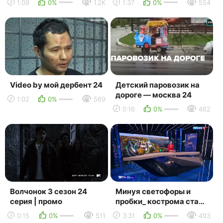
1:09
0%
1.2K
1:37
0%
554
категории огромные
больш...
Video by мой дербент 24
Детский паровозик на
дороге — москва 24
1:02
0%
569
0:16
0%
462
Волчонок 3 сезон 24
Минуя светофоры и
серия | промо
пробки_ кострома стала
для москвичей ближе -
0:15
0%
511
3:31
0%
493
россия 24