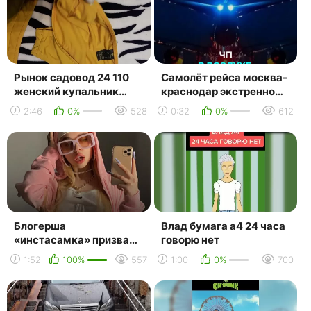
Рынок садовод 24 110
Самолёт рейса москва-
женский купальник
краснодар экстренно
тройка_ маша копытина
сел в шереметьево из-
2:46
0%
528
0:32
0%
612
[sadovodopt]
за разгерметизации —...
Блогерша
Влад бумага а4 24 часа
«инстасамка» призвала
говорю нет
врачей идти в тик ток —
1:52
100%
557
1:00
0%
700
москва 24