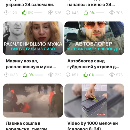
украина 24 взломали.
начало»: в кино с 24
июня — россия 1
1:20
0%
536
1:43
0%
706
Марину кохал,
Автоблогер саид
расчленившую мужа
губденский устроил дтп
энди картрайта,
на кутузовском
0:33
0%
722
1:51
0%
576
отпустили под
проспекте, двое
домашний арест —
погибли — мо...
мос...
Лавина сошла в
Video by 1000 мелочей
норильске, снегом
(садовод 8-24)