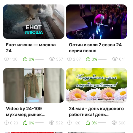
Енот илюша — москва
Остин и элли 2 сезон 24
24
серия песня
1:00
0%
557
2:07
0%
641
Video by 24-109
24 мая - день кадрового
мухамед рынок
работника! день
садовод платья кофта
кадровика! с днем
0:20
0%
522
1:20
0%
560
боди х
кадровика!
поздравляем к...