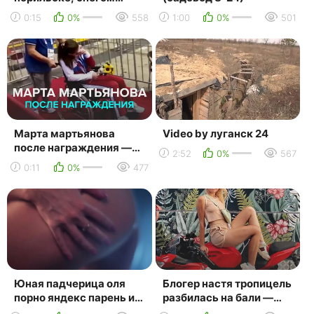
засыпало домики с
0:15
0%
558
1:00
0%
501
людьми у
горнолыжного
комплекса...
Марта мартьянова
Video by луганск 24
после награждения —
2:52
0%
567
москва 24
0:11
0%
477
Юная падчерица оля
Блогер настя тропицель
порно яндекс парень и
разбилась на бали —
девушка насильно
москва 24