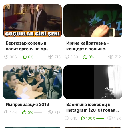
Бергюзар корель и
Ирина кайратовна -
халит эргенч на др
концерт в польше.
онура буйюктопчу
варшава.
0:16
0%
713
0:30
0%
712
(24.04.2019)
13.12.2019.mp4
Импровизация 2019
Василина юсковец в
instagram (2019) голая?
1:04
0%
616
грудь
0:15
100%
1.9K