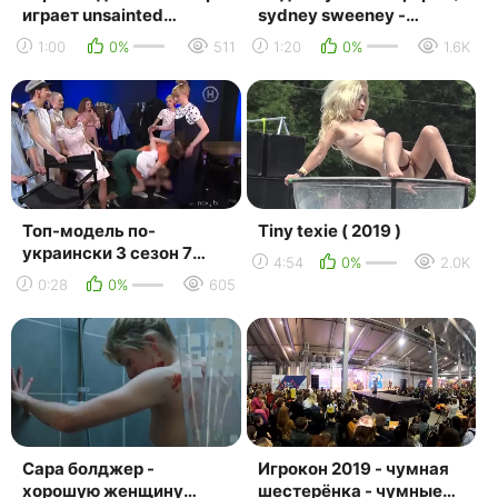
играет unsainted
sydney sweeney -
(knotfest roadshow
euphoria ( 2019 )
1:00
0%
511
1:20
0%
1.6K
2019)
Топ-модель по-
Tiny texie ( 2019 )
украински 3 сезон 7
4:54
0%
2.0K
выпуск 11.10.2019
0:28
0%
605
Сара болджер -
Игрокон 2019 - чумная
хорошую женщину
шестерёнка - чумные