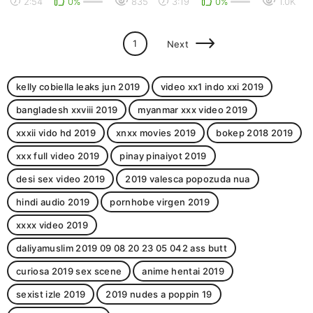
2:54
0%
835
3:19
0%
1.0K
альмила багряс...
1
Next
kelly cobiella leaks jun 2019
video xx1 indo xxi 2019
bangladesh xxviii 2019
myanmar xxx video 2019
xxxii vido hd 2019
xnxx movies 2019
bokep 2018 2019
xxx full video 2019
pinay pinaiyot 2019
desi sex video 2019
2019 valesca popozuda nua
hindi audio 2019
pornhobe virgen 2019
xxxx video 2019
daliyamuslim 2019 09 08 20 23 05 042 ass butt
curiosa 2019 sex scene
anime hentai 2019
sexist izle 2019
2019 nudes a poppin 19