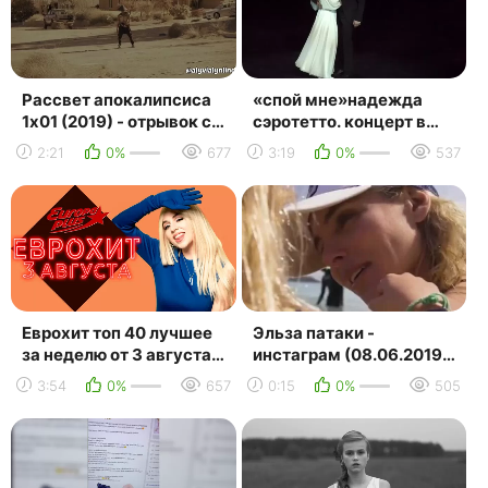
Рассвет апокалипсиса
«спой мне»надежда
1х01 (2019) - отрывок с
сэротетто. концерт в
аливией #2 "чёрный
кдц салехард
2:21
0%
677
3:19
0%
537
самурай"
26.10.2019
Еврохит топ 40 лучшее
Эльза патаки -
за неделю от 3 августа
инстаграм (08.06.2019 )
2019 | европа плюс |
-
3:54
0%
657
0:15
0%
505
europa plus | пе...