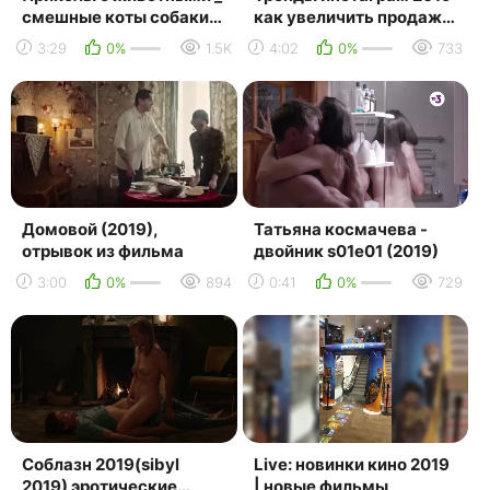
смешные коты собаки
как увеличить продажи
2019 _ до слез я видел
в инстаграм
3:29
0%
1.5K
4:02
0%
733
все _ юмор от ren...
Домовой (2019),
Татьяна космачева -
отрывок из фильма
двойник s01e01 (2019)
3:00
0%
894
0:41
0%
729
Соблазн 2019(sibyl
Live: новинки кино 2019
2019) эротические
| новые фильмы