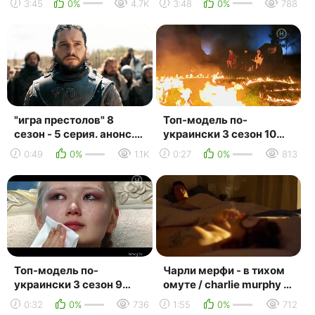
3:45
0%
4.7K
3:48
0%
788
2019)
"игра престолов" 8
Топ-модель по-
сезон - 5 серия. анонс.
украински 3 сезон 10
(эфир 13.05.2019) game
выпуск 01.11.2019
0:49
0%
1.1K
0:27
0%
813
of thron...
Топ-модель по-
Чарли мерфи - в тихом
украински 3 сезон 9
омуте / charlie murphy -
выпуск 25.10.2019
dark lies the island ( 2019
0:32
0%
736
1:55
0%
712
)