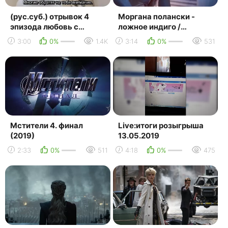
(рус.суб.) отрывок 4
Моргана полански -
эпизода любовь с
ложное индиго /
уведомлением \ мой
morgane polanski - false
3:00
0%
1.4K
3:14
0%
531
босс хочет жениться на
indigo ( 2019 )
мн...
Мстители 4. финал
Live:итоги розыгрыша
(2019)
13.05.2019
2:33
0%
511
4:18
0%
475