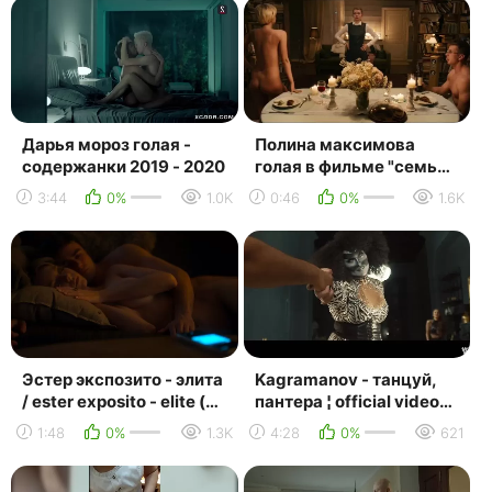
Дарья мороз голая -
Полина максимова
содержанки 2019 - 2020
голая в фильме "семь
ужинов" (2019, кирилл
3:44
0%
1.0K
0:46
0%
1.6K
плетнёв) hd 1080p
Эстер экспозито - элита
Kagramanov - танцуй,
/ ester exposito - elite (
пантера ¦ official video
2018 - 2019 )
(смотреть клипы 2019)
1:48
0%
1.3K
4:28
0%
621