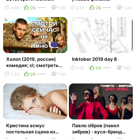
сцены
4:04
0%
1.9K
2:19
0%
1.3K
Холоп (2019, россия)
Inktober 2019 day 8
комедия; cl; смотреть
0:10
0%
542
фильм/кино онлайн
2:24
0%
1.0K
киноспайс hd
Кристина асмус
Павло зібров (павел
постельная сцена из
зибров) - вуса-бренд
фильма текст (фильм
(премьера клипа 2019)