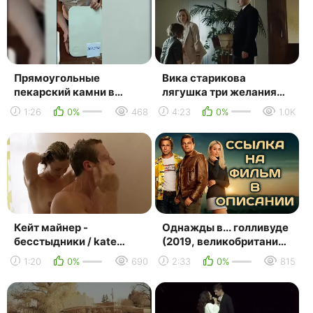
Прямоугольные
Вика старикова
пекарский камни в
лягушка три желания
наличии 02.08.2019
премьера клипа
1:26
0%
468
4:23
0%
1.0K
2019.mp4
Кейт майнер -
Однажды в... голливуде
бесстыдники / kate
(2019, великобритания,
miner - shameless ( 2011
сша, китай) драма,
1:20
0%
690
2:33
0%
815
- 2019 )
комедия; dub; смо...