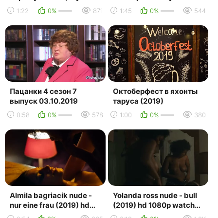
найти тяжело / sarah
доктора
1:22
0%
871
1:45
0%
544
bolger - a good woman is
hard ...
Пацанки 4 сезон 7
Октоберфест в яхонты
выпуск 03.10.2019
таруса (2019)
0:58
0%
578
1:00
0%
380
Almila bagriacik nude -
Yolanda ross nude - bull
nur eine frau (2019) hd
(2019) hd 1080p watch
720p watch online /
online