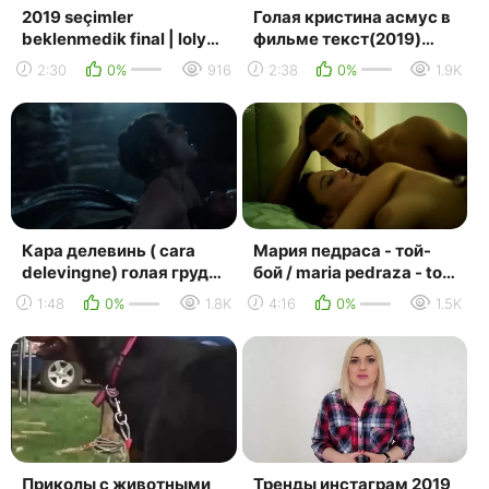
2019 seçimler
Голая кристина асмус в
beklenmedik final | loly
фильме текст(2019)
lips | türkçe altyazılı
[hd720,
2:30
0%
916
2:38
0%
1.9K
russian,blonde,pov,all
sex,blowj...
Кара делевинь ( cara
Мария педраса - той-
delevingne) голая грудь
бой / maria pedraza - toy
секс карнивал роу
boy ( 2019 )
1:48
0%
1.8K
4:16
0%
1.5K
(сша,2019)
Приколы с животными _
Тренды инстаграм 2019