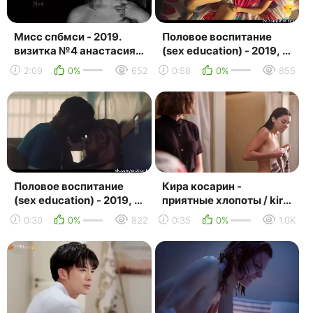
Мисс спбмси - 2019.
Половое воспитание
визитка №4 анастасия
(sex education) - 2019, 1
попкова
сезон 6 серия - эйми лу
2:09
0%
652
0:58
0%
855
вуд первая ма...
Половое воспитание
Кира косарин -
(sex education) - 2019, 1
приятные хлопоты / kira
сезон 4 серия - эмма
kosarin - good trouble (
0:30
0%
822
0:35
0%
1.0K
маккей и кедар у...
2019 - 2020 )