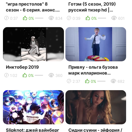
"игра престолов" 8
Готэм (5 сезон, 2019)
сезон - 6 серия. анонс.
русский тизер hd |
(эфир 20.05.2019) game
gotham
0:37
0%
834
0:39
0%
601
of thron...
Инктобер 2019
Привяу - ольга бузова
марк илларионов
1:02
0%
360
(смотреть клипы 2019)
2:37
0%
682
Slipknot: джей вайнберг
Сидни суини - эйфория /